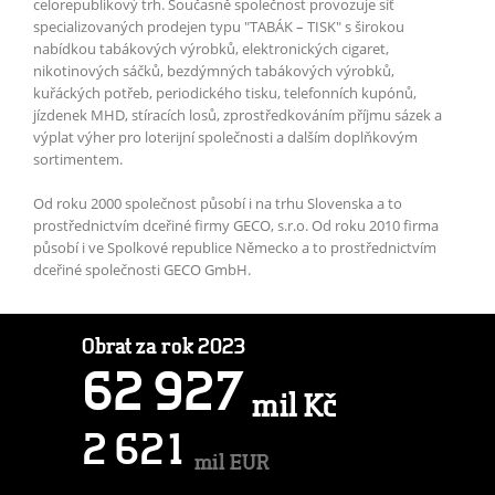
celorepublikový trh. Současně společnost provozuje síť
specializovaných prodejen typu "TABÁK – TISK" s širokou
nabídkou tabákových výrobků, elektronických cigaret,
nikotinových sáčků, bezdýmných tabákových výrobků,
kuřáckých potřeb, periodického tisku, telefonních kupónů,
jízdenek MHD, stíracích losů, zprostředkováním příjmu sázek a
výplat výher pro loterijní společnosti a dalším doplňkovým
sortimentem.
Od roku 2000 společnost působí i na trhu Slovenska a to
prostřednictvím dceřiné firmy GECO, s.r.o. Od roku 2010 firma
působí i ve Spolkové republice Německo a to prostřednictvím
dceřiné společnosti GECO GmbH.
Obrat za rok 2023
6
2
9
2
7
mil Kč
2
6
2
1
mil EUR