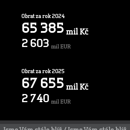
Obrat za rok 2024
6
5
3
8
5
mil Kč
2
6
0
3
mil EUR
Obrat za rok 2025
6
7
6
5
5
mil Kč
2
7
4
0
mil EUR