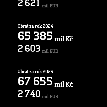
2
6
2
1
mil EUR
Obrat za rok 2024
6
5
3
8
5
mil Kč
2
6
0
3
mil EUR
Obrat za rok 2025
6
7
6
5
5
mil Kč
2
7
4
0
mil EUR