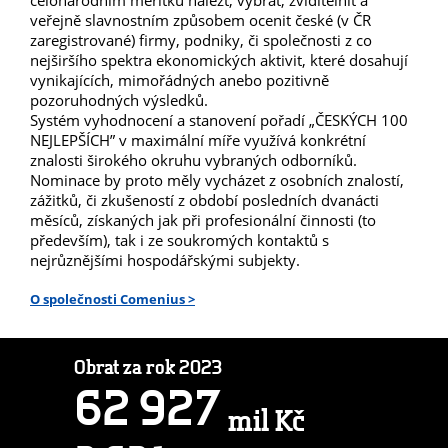
celonárodním měřítku nalézt, vybrat, zviditelnit a
veřejně slavnostním způsobem ocenit české (v ČR
zaregistrované) firmy, podniky, či společnosti z co
nejširšího spektra ekonomických aktivit, které dosahují
vynikajících, mimořádných anebo pozitivně
pozoruhodných výsledků.
Systém vyhodnocení a stanovení pořadí „ČESKÝCH 100
NEJLEPŠÍCH” v maximální míře využívá konkrétní
znalosti širokého okruhu vybraných odborníků.
Nominace by proto měly vycházet z osobních znalostí,
zážitků, či zkušeností z období posledních dvanácti
měsíců, získaných jak při profesionální činnosti (to
především), tak i ze soukromých kontaktů s
nejrůznějšími hospodářskými subjekty.
O společnosti Comenius >
Obrat za rok 2023
6
2
9
2
7
mil Kč