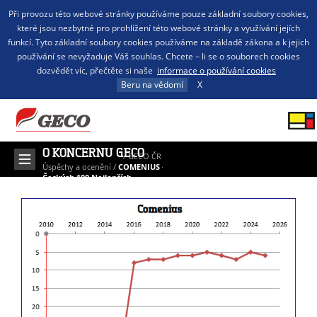
Při provozu této webové stránky používáme pouze základní soubory cookies,
které jsou nezbytné pro prohlížení této webové stránky a využívání jejích
funkcí. Tyto základní soubory cookies používáme na základě zákona a k jejich
používání se nevyžaduje Váš souhlas. Chcete – li se o souborech cookies
dozvědět víc, přečtěte si naše
informace o používání cookies
Beru na vědomí
X
O KONCERNU GECO
/
GECO ČR
/
Úspěchy a ocenění
/
COMENIUS –
Českých 100 Nejlepších